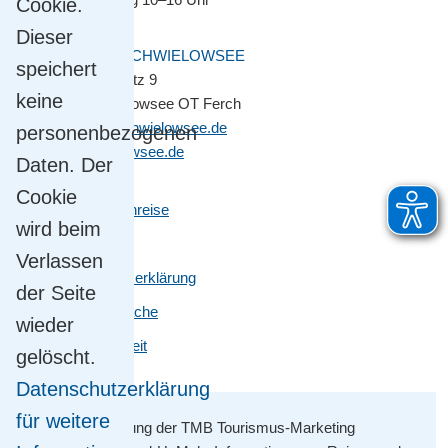
Cookie.
Dieser
GEMEINDE SCHWIELOWSEE
speichert
Potsdamer Platz 9
keine
14548 Schwielowsee OT Ferch
gemeinde@schwielowsee.de
personenbezogenen
www.schwielowsee.de
Daten. Der
Cookie
Kontakt & Anreise
wird beim
Impressum
Verlassen
Datenschutzerklärung
der Seite
Leichte Sprache
wieder
Barrierefreiheit
gelöscht.
Datenschutzerklärung
für weitere
Mit Unterstützung der TMB Tourismus-Marketing