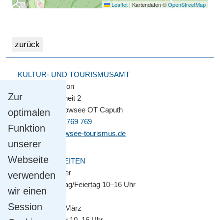
Leaflet
|
Kartendaten ©
OpenStreetMap
KULTUR- UND TOURISMUSAMT
Touristinformation
Zur
Straße der Einheit 2
14548 Schwielowsee OT Caputh
optimalen
Tel.
+49 33209 769 769
Funktion
info@schwielowsee-tourismus.de
unserer
Webseite
ÖFFNUNGSZEITEN
April bis Oktober
verwenden
Montag–Sonntag/Feiertag 10–16 Uhr
wir einen
Session
November bis März
Montag–Freitag 10–16 Uhr