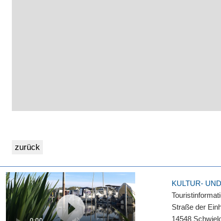
KULTUR- UN
Touristinformat
Straße der Einh
14548 Schwiel