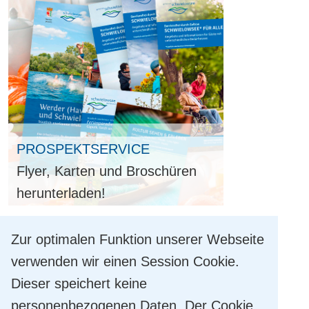
PROSPEKTSERVICE
Flyer, Karten und Broschüren
herunterladen!
ROUTENPLANER
Zur optimalen Funktion unserer Webseite
verwenden wir einen Session Cookie.
Anfahrt
Dieser speichert keine
von:
personenbezogenen Daten. Der Cookie