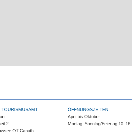
D TOURISMUSAMT
ÖFFNUNGSZEITEN
ion
April bis Oktober
eit 2
Montag–Sonntag/Feiertag 10–16
owsee OT Caputh