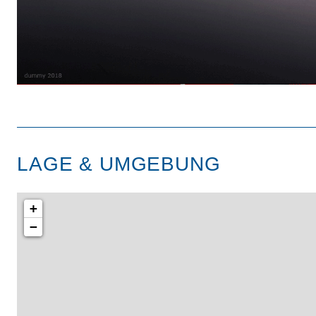
LAGE & UMGEBUNG
+
−