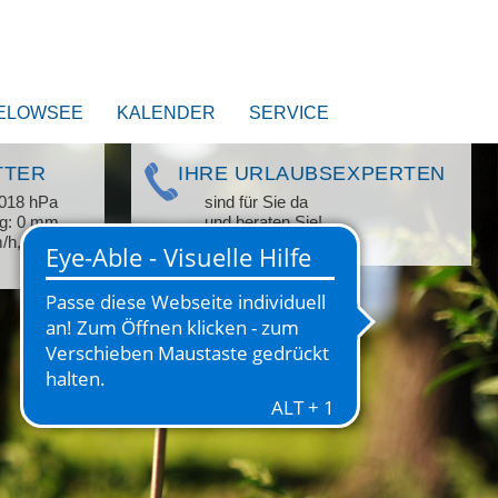
ELOWSEE
KALENDER
SERVICE
TTER
IHRE URLAUBSEXPERTEN
1018 hPa
sind für Sie da
ag: 0 mm
und beraten Sie!
m/h, WNW
+49 33209 769 769