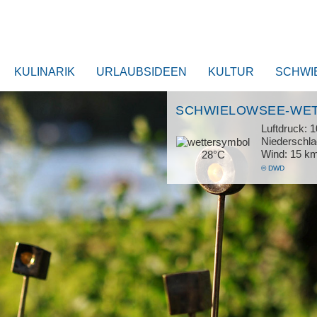
KULINARIK
URLAUBSIDEEN
KULTUR
SCHWI
SCHWIELOWSEE-WE
Luftdruck: 
Niederschl
Wind: 15 k
28°C
© DWD