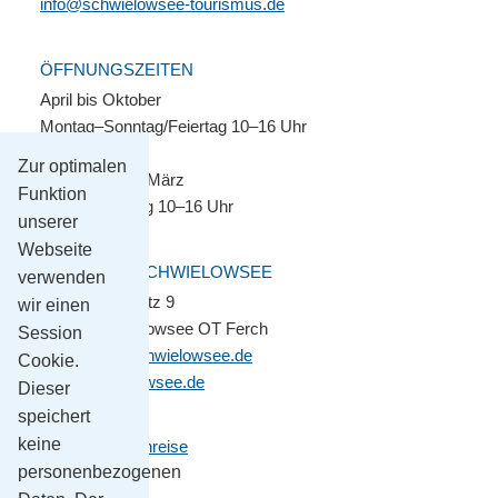
info@schwielowsee-tourismus.de
ÖFFNUNGSZEITEN
April bis Oktober
Montag–Sonntag/Feiertag 10–16 Uhr
Zur optimalen
November bis März
Funktion
Montag–Freitag 10–16 Uhr
unserer
Webseite
GEMEINDE SCHWIELOWSEE
verwenden
Potsdamer Platz 9
wir einen
14548 Schwielowsee OT Ferch
Session
gemeinde@schwielowsee.de
Cookie.
www.schwielowsee.de
Dieser
speichert
keine
Kontakt & Anreise
personenbezogenen
Impressum