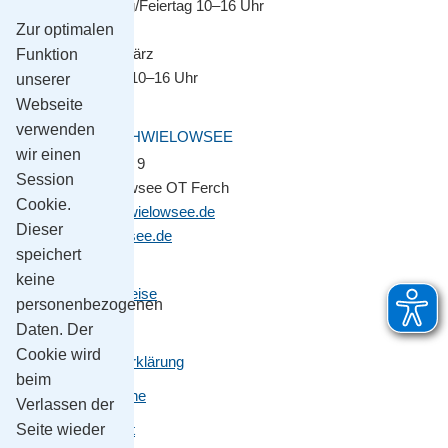
Montag–Sonntag/Feiertag 10–16 Uhr
Zur optimalen
November bis März
Funktion
Montag–Freitag 10–16 Uhr
unserer
Webseite
verwenden
GEMEINDE SCHWIELOWSEE
wir einen
Potsdamer Platz 9
Session
14548 Schwielowsee OT Ferch
Cookie.
gemeinde@schwielowsee.de
Dieser
www.schwielowsee.de
speichert
keine
Kontakt & Anreise
personenbezogenen
Impressum
Daten. Der
Cookie wird
Datenschutzerklärung
beim
Leichte Sprache
Verlassen der
Seite wieder
Barrierefreiheit