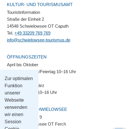
KULTUR- UND TOURISMUSAMT
Touristinformation
Straße der Einheit 2
14548 Schwielowsee OT Caputh
Tel.
+49 33209 769 769
info@schwielowsee-tourismus.de
ÖFFNUNGSZEITEN
April bis Oktober
Montag–Sonntag/Feiertag 10–16 Uhr
Zur optimalen
November bis März
Funktion
Montag–Freitag 10–16 Uhr
unserer
Webseite
verwenden
GEMEINDE SCHWIELOWSEE
wir einen
Potsdamer Platz 9
Session
14548 Schwielowsee OT Ferch
Cookie.