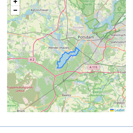
+
−
Leaflet