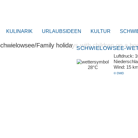
KULINARIK
URLAUBSIDEEN
KULTUR
SCHWI
SCHWIELOWSEE-WE
Luftdruck: 
Niederschl
Wind: 15 k
28°C
© DWD