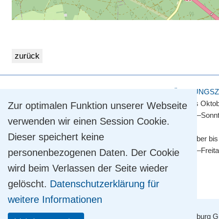
KULTUR- UND TOURISMUSAMT
ÖFFNUNGSZ
Touristinformation
April bis Okto
Zur optimalen Funktion unserer Webseite
Straße der Einheit 2
Montag–Sonnt
verwenden wir einen Session Cookie.
14548 Schwielowsee OT Caputh
Dieser speichert keine
Tel.
+49 33209 769 769
November bis
info@schwielowsee-tourismus.de
Montag–Freit
personenbezogenen Daten. Der Cookie
wird beim Verlassen der Seite wieder
gelöscht.
Datenschutzerklärung für
weitere Informationen
Mit Unterstützung der TMB Tourismus-Marketing Brandenburg Gm