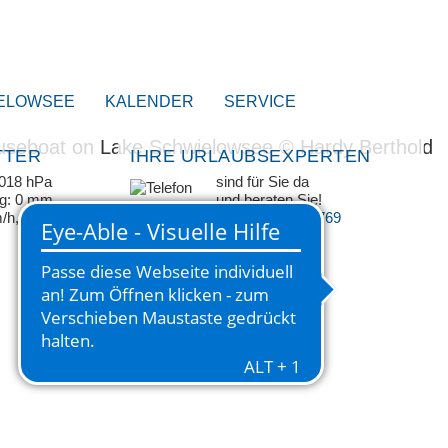
ELOWSEE
KALENDER
SERVICE
TTER
IHRE URLAUBSEXPERTEN
1018 hPa
sind für Sie da
ag: 0 mm
und beraten Sie!
m/h, WNW
+49 33209 769 769