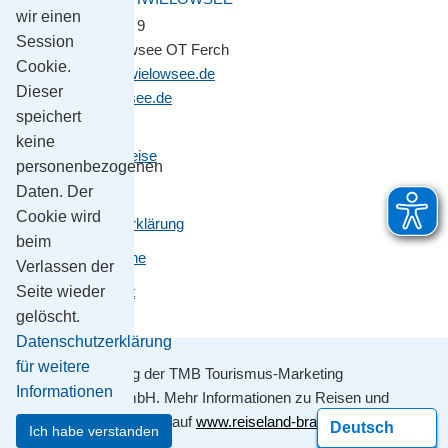
wir einen
Potsdamer Platz 9
Session
14548 Schwielowsee OT Ferch
Cookie.
gemeinde@schwielowsee.de
Dieser
www.schwielowsee.de
speichert
keine
Kontakt & Anreise
personenbezogenen
Impressum
Daten. Der
Cookie wird
Datenschutzerklärung
beim
Leichte Sprache
Verlassen der
Seite wieder
Barrierefreiheit
gelöscht.
Datenschutzerklärung
für weitere
Mit Unterstützung der TMB Tourismus-Marketing
Informationen
Brandenburg GmbH. Mehr Informationen zu Reisen und
Ausflügen erhalten sie auf
www.reiseland-brandenburg.de
Ich habe verstanden