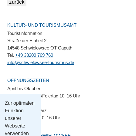
KULTUR- UND TOURISMUSAMT
Touristinformation
Straße der Einheit 2
14548 Schwielowsee OT Caputh
Tel.
+49 33209 769 769
info@schwielowsee-tourismus.de
ÖFFNUNGSZEITEN
April bis Oktober
Montag–Sonntag/Feiertag 10–16 Uhr
Zur optimalen
November bis März
Funktion
Montag–Freitag 10–16 Uhr
unserer
Webseite
verwenden
GEMEINDE SCHWIELOWSEE