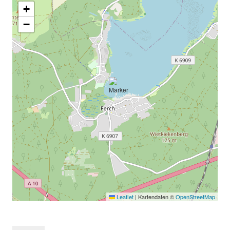
+
−
Leaflet
|
Kartendaten ©
OpenStreetMap