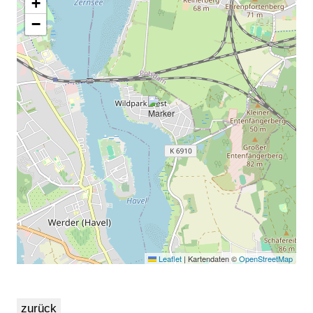
+
−
Leaflet
|
Kartendaten ©
OpenStreetMap