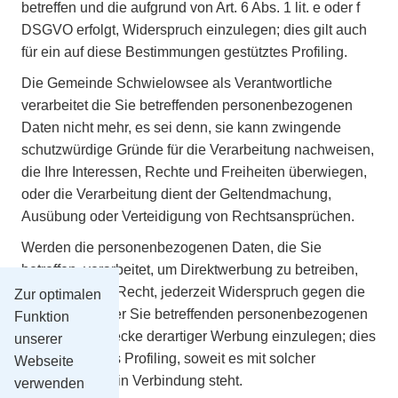
betreffen und die aufgrund von Art. 6 Abs. 1 lit. e oder f
DSGVO erfolgt, Widerspruch einzulegen; dies gilt auch
für ein auf diese Bestimmungen gestütztes Profiling.
Die Gemeinde Schwielowsee als Verantwortliche
verarbeitet die Sie betreffenden personenbezogenen
Daten nicht mehr, es sei denn, sie kann zwingende
schutzwürdige Gründe für die Verarbeitung nachweisen,
die Ihre Interessen, Rechte und Freiheiten überwiegen,
oder die Verarbeitung dient der Geltendmachung,
Ausübung oder Verteidigung von Rechtsansprüchen.
Werden die personenbezogenen Daten, die Sie
betreffen, verarbeitet, um Direktwerbung zu betreiben,
haben Sie das Recht, jederzeit Widerspruch gegen die
Zur optimalen
Verarbeitung der Sie betreffenden personenbezogenen
Funktion
Daten zum Zwecke derartiger Werbung einzulegen; dies
unserer
gilt auch für das Profiling, soweit es mit solcher
Webseite
Direktwerbung in Verbindung steht.
verwenden