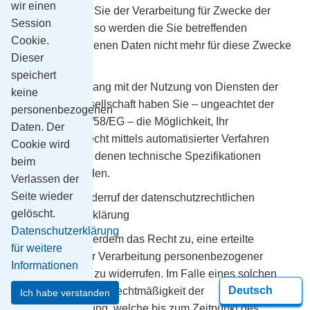
wir einen
Widersprechen Sie der Verarbeitung für Zwecke der
Session
Direktwerbung, so werden die Sie betreffenden
Cookie.
personenbezogenen Daten nicht mehr für diese Zwecke
Dieser
verarbeitet.
speichert
Im Zusammenhang mit der Nutzung von Diensten der
keine
Informationsgesellschaft haben Sie – ungeachtet der
personenbezogenen
Richtlinie 2002/58/EG – die Möglichkeit, Ihr
Daten. Der
Widerspruchsrecht mittels automatisierter Verfahren
Cookie wird
auszuüben, bei denen technische Spezifikationen
beim
verwendet werden.
Verlassen der
Seite wieder
8. Recht auf Widerruf der datenschutzrechtlichen
gelöscht.
Einwilligungserklärung
Datenschutzerklärung
Ihnen steht außerdem das Recht zu, eine erteilte
für weitere
Einwilligung zur Verarbeitung personenbezogener
Informationen
Daten jederzeit zu widerrufen. Im Falle eines solchen
Widerrufs wird die Rechtmäßigkeit der
Ich habe verstanden
Datenverarbeitung, welche bis zum Zeitpunkt des