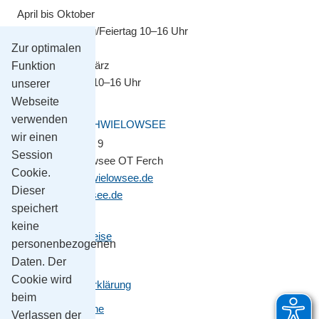
April bis Oktober
Montag–Sonntag/Feiertag 10–16 Uhr
Zur optimalen
November bis März
Funktion
Montag–Freitag 10–16 Uhr
unserer
Webseite
verwenden
GEMEINDE SCHWIELOWSEE
wir einen
Potsdamer Platz 9
Session
14548 Schwielowsee OT Ferch
Cookie.
gemeinde@schwielowsee.de
Dieser
www.schwielowsee.de
speichert
keine
Kontakt & Anreise
personenbezogenen
Impressum
Daten. Der
Cookie wird
Datenschutzerklärung
beim
Leichte Sprache
Verlassen der