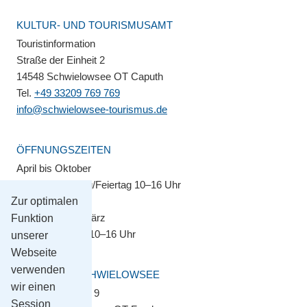
KULTUR- UND TOURISMUSAMT
Touristinformation
Straße der Einheit 2
14548 Schwielowsee OT Caputh
Tel.
+49 33209 769 769
info@schwielowsee-tourismus.de
ÖFFNUNGSZEITEN
April bis Oktober
Montag–Sonntag/Feiertag 10–16 Uhr
Zur optimalen
November bis März
Funktion
Montag–Freitag 10–16 Uhr
unserer
Webseite
verwenden
GEMEINDE SCHWIELOWSEE
wir einen
Potsdamer Platz 9
Session