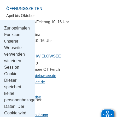
ÖFFNUNGSZEITEN
April bis Oktober
Montag–Sonntag/Feiertag 10–16 Uhr
Zur optimalen
November bis März
Funktion
Montag–Freitag 10–16 Uhr
unserer
Webseite
verwenden
GEMEINDE SCHWIELOWSEE
wir einen
Potsdamer Platz 9
Session
14548 Schwielowsee OT Ferch
Cookie.
gemeinde@schwielowsee.de
Dieser
www.schwielowsee.de
speichert
keine
Kontakt & Anreise
personenbezogenen
Impressum
Daten. Der
Cookie wird
Datenschutzerklärung