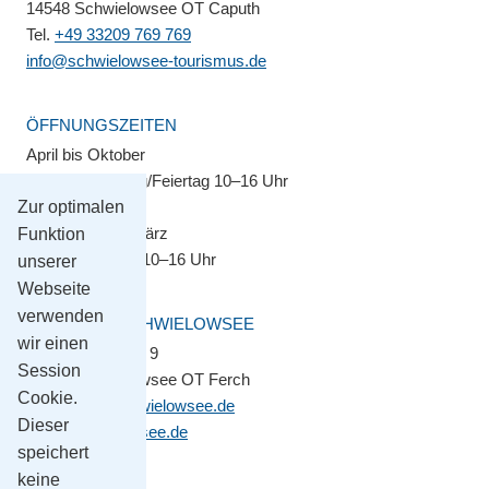
14548 Schwielowsee OT Caputh
Tel.
+49 33209 769 769
info@schwielowsee-tourismus.de
ÖFFNUNGSZEITEN
April bis Oktober
Montag–Sonntag/Feiertag 10–16 Uhr
Zur optimalen
November bis März
Funktion
Montag–Freitag 10–16 Uhr
unserer
Webseite
verwenden
GEMEINDE SCHWIELOWSEE
wir einen
Potsdamer Platz 9
Session
14548 Schwielowsee OT Ferch
Cookie.
gemeinde@schwielowsee.de
Dieser
www.schwielowsee.de
speichert
keine