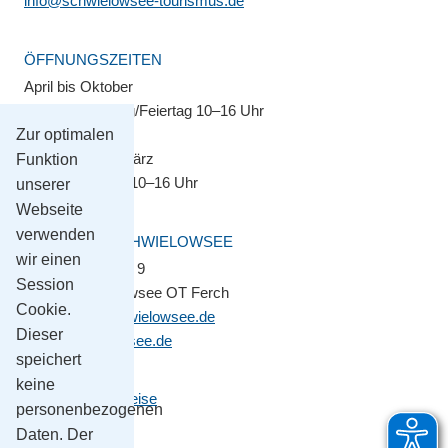
info@schwielowsee-tourismus.de
ÖFFNUNGSZEITEN
April bis Oktober
Montag–Sonntag/Feiertag 10–16 Uhr
Zur optimalen
November bis März
Funktion
Montag–Freitag 10–16 Uhr
unserer
Webseite
verwenden
GEMEINDE SCHWIELOWSEE
wir einen
Potsdamer Platz 9
Session
14548 Schwielowsee OT Ferch
Cookie.
gemeinde@schwielowsee.de
Dieser
www.schwielowsee.de
speichert
keine
Kontakt & Anreise
personenbezogenen
Impressum
Daten. Der