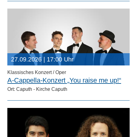
27.09.2026
| 17:00 Uhr
Klassisches Konzert / Oper
A-Cappella-Konzert „You raise me up!“
Ort: Caputh - Kirche Caputh