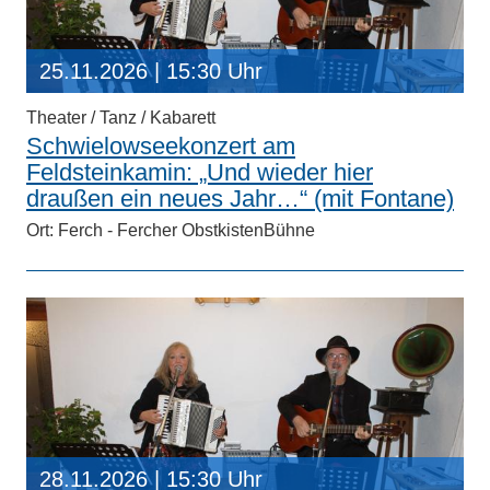
25.11.2026
| 15:30 Uhr
Theater / Tanz / Kabarett
Schwielowseekonzert am
Feldsteinkamin: „Und wieder hier
draußen ein neues Jahr…“ (mit Fontane)
Ort: Ferch - Fercher ObstkistenBühne
28.11.2026
| 15:30 Uhr