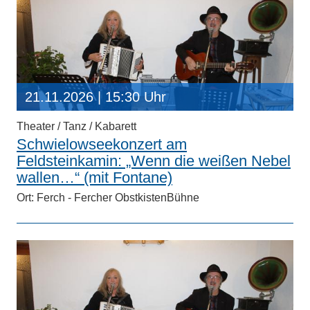
21.11.2026
| 15:30 Uhr
Theater / Tanz / Kabarett
Schwielowseekonzert am
Feldsteinkamin: „Wenn die weißen Nebel
wallen…“ (mit Fontane)
Ort: Ferch - Fercher ObstkistenBühne