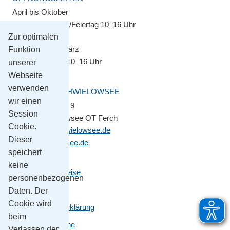
April bis Oktober
Montag–Sonntag/Feiertag 10–16 Uhr
Zur optimalen
November bis März
Funktion
Montag–Freitag 10–16 Uhr
unserer
Webseite
verwenden
GEMEINDE SCHWIELOWSEE
wir einen
Potsdamer Platz 9
Session
14548 Schwielowsee OT Ferch
Cookie.
gemeinde@schwielowsee.de
Dieser
www.schwielowsee.de
speichert
keine
Kontakt & Anreise
personenbezogenen
Impressum
Daten. Der
Cookie wird
Datenschutzerklärung
beim
Leichte Sprache
Verlassen der