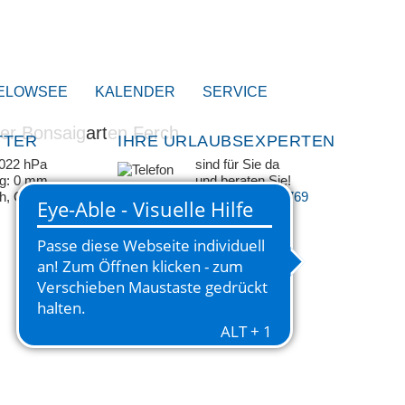
ELOWSEE
KALENDER
SERVICE
TTER
IHRE URLAUBSEXPERTEN
1022 hPa
sind für Sie da
ag: 0 mm
und beraten Sie!
/h, ONO
+49 33209 769 769