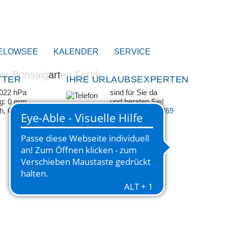
ELOWSEE
KALENDER
SERVICE
TTER
IHRE URLAUBSEXPERTEN
1022 hPa
sind für Sie da
ag: 0 mm
und beraten Sie!
/h, ONO
+49 33209 769 769