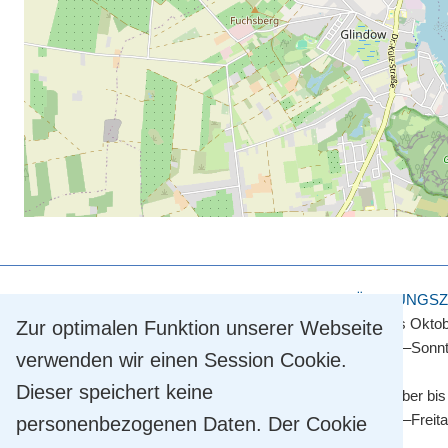
KULTUR- UND TOURISMUSAMT
ÖFFNUNGSZ
Touristinformation
April bis Okto
Zur optimalen Funktion unserer Webseite
Straße der Einheit 2
Montag–Sonnt
verwenden wir einen Session Cookie.
14548 Schwielowsee OT Caputh
Dieser speichert keine
Tel.
+49 33209 769 769
November bis
info@schwielowsee-tourismus.de
Montag–Freit
personenbezogenen Daten. Der Cookie