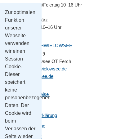
Montag–Sonntag/Feiertag 10–16 Uhr
Zur optimalen
November bis März
Funktion
Montag–Freitag 10–16 Uhr
unserer
Webseite
verwenden
GEMEINDE SCHWIELOWSEE
wir einen
Potsdamer Platz 9
Session
14548 Schwielowsee OT Ferch
Cookie.
gemeinde@schwielowsee.de
Dieser
www.schwielowsee.de
speichert
keine
Kontakt & Anreise
personenbezogenen
Impressum
Daten. Der
Cookie wird
Datenschutzerklärung
beim
Leichte Sprache
Verlassen der
Seite wieder
Barrierefreiheit