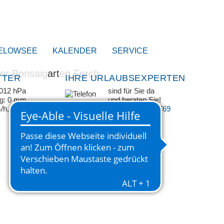
ELOWSEE
KALENDER
SERVICE
TTER
IHRE URLAUBSEXPERTEN
1012 hPa
sind für Sie da
ag: 0 mm
und beraten Sie!
m/h, SSO
+49 33209 769 769