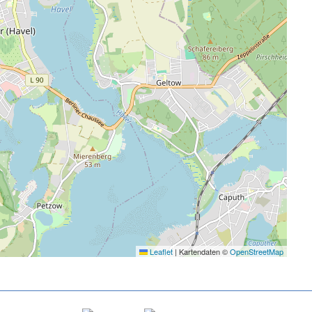
Leaflet
|
Kartendaten ©
OpenStreetMap