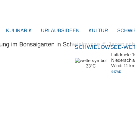
KULINARIK
URLAUBSIDEEN
KULTUR
SCHWI
SCHWIELOWSEE-WE
Luftdruck: 
Niederschl
Wind: 11 k
33°C
© DWD