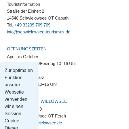
Touristinformation
Straße der Einheit 2
14548 Schwielowsee OT Caputh
Tel.
+49 33209 769 769
info@schwielowsee-tourismus.de
ÖFFNUNGSZEITEN
April bis Oktober
Montag–Sonntag/Feiertag 10–16 Uhr
Zur optimalen
November bis März
Funktion
Montag–Freitag 10–16 Uhr
unserer
Webseite
verwenden
GEMEINDE SCHWIELOWSEE
wir einen
Potsdamer Platz 9
Session
14548 Schwielowsee OT Ferch
Cookie.
gemeinde@schwielowsee.de
Dieser