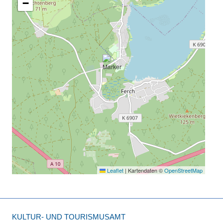
−
Leaflet
|
Kartendaten ©
OpenStreetMap
KULTUR- UND TOURISMUSAMT