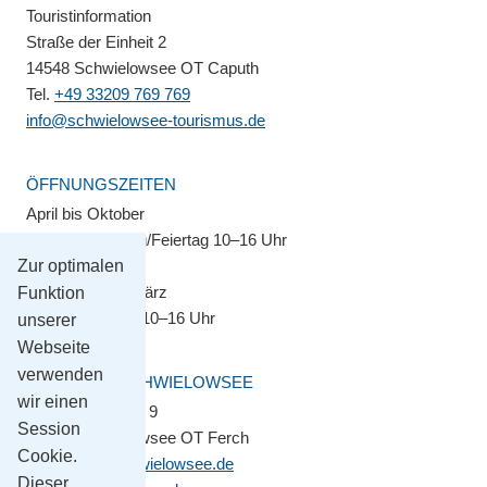
Touristinformation
Straße der Einheit 2
14548 Schwielowsee OT Caputh
Tel.
+49 33209 769 769
info@schwielowsee-tourismus.de
ÖFFNUNGSZEITEN
April bis Oktober
Montag–Sonntag/Feiertag 10–16 Uhr
Zur optimalen
November bis März
Funktion
Montag–Freitag 10–16 Uhr
unserer
Webseite
verwenden
GEMEINDE SCHWIELOWSEE
wir einen
Potsdamer Platz 9
Session
14548 Schwielowsee OT Ferch
Cookie.
gemeinde@schwielowsee.de
Dieser