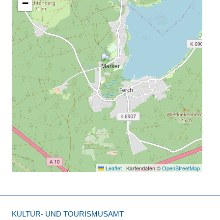
−
Leaflet
|
Kartendaten ©
OpenStreetMap
KULTUR- UND TOURISMUSAMT