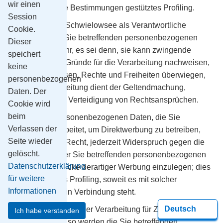
wir einen
für ein auf diese Bestimmungen gestütztes Profiling.
Session
Die Gemeinde Schwielowsee als Verantwortliche
Cookie.
verarbeitet die Sie betreffenden personenbezogenen
Dieser
Daten nicht mehr, es sei denn, sie kann zwingende
speichert
schutzwürdige Gründe für die Verarbeitung nachweisen,
keine
die Ihre Interessen, Rechte und Freiheiten überwiegen,
personenbezogenen
oder die Verarbeitung dient der Geltendmachung,
Daten. Der
Ausübung oder Verteidigung von Rechtsansprüchen.
Cookie wird
beim
Werden die personenbezogenen Daten, die Sie
Verlassen der
betreffen, verarbeitet, um Direktwerbung zu betreiben,
Seite wieder
haben Sie das Recht, jederzeit Widerspruch gegen die
gelöscht.
Verarbeitung der Sie betreffenden personenbezogenen
Datenschutzerklärung
Daten zum Zwecke derartiger Werbung einzulegen; dies
für weitere
gilt auch für das Profiling, soweit es mit solcher
Informationen
Direktwerbung in Verbindung steht.
Widersprechen Sie der Verarbeitung für Zwecke der
Ich habe verstanden
Direktwerbung, so werden die Sie betreffenden